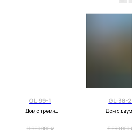
GL 99-1
GL-38-2
Дом с тремя
Дом с двумя
спальнями 97,36 м2,
спальнями и
10 995 000
₽
4 990 000
₽
комплектация
большой террас
11 990 000
₽
5 680 000
₽
"Стандарт"